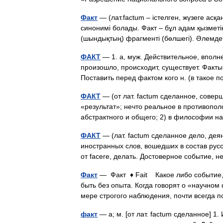
Факт
— (лат.factum – істелген, жүзеге ас
синонимі болады. Факт – бұл адам қызмет
(шындықтың) фрагменті (бөлшегі). Әлемде
ФАКТ
— 1. а, муж. Действительное, вполне
произошло, происходит, существует. Факты
Поставить перед фактом кого н. (в такое
ФАКТ
— (от лат. factum сделанное, совер
«результат»; нечто реальное в противопо
абстрактного и общего; 2) в философии 
ФАКТ
— (лат. factum сделанное дело, дея
иностранных слов, вошедших в состав русск
от facere, делать. Достоверное событие
Факт
— Факт ♦ Fait Какое либо событие, 
быть без опыта. Когда говорят о «научно
мере строгого наблюдения, почти всегд
факт
— а; м. [от лат. factum сделанное] 1