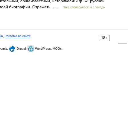
вительный, общеизвестный, исторический ф. Ф. русской
 Ф. моей биографии. Отражать… …
Энциклопедический словарь
ка
,
Реклама на сайте
18+
omla,
Drupal,
WordPress, MODx.