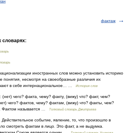
ман
фактаж
х словарях:
ловарь
ловарь
национализации иностранных слов можно установить историко
е понятия, несмотря на своеобразные различия их
ючают в себе интернациональное… …
История слов
 (нет) чего? факта, чему? факту, (вижу) что? факт, чем?
нет) чего? фактов, чему? фактам, (вижу) что? факты, чем?
1. Фактом называется …
Толковый словарь Дмитриева
1. Действительное событие, явление, то, что произошло в
ло смотреть фактам в лицо. Это факт, а не выдумка.
оветском Союзе является одним …
Толковый словарь Ушакова