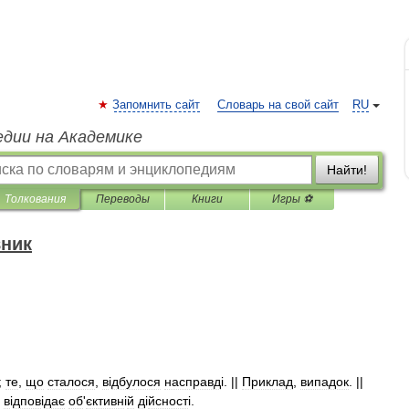
Запомнить сайт
Словарь на свой сайт
RU
едии на Академике
Найти!
Толкования
Переводы
Книги
Игры ⚽
вник
;
те
,
що
сталося
,
в
і
дбулося
насправд
і. ||
Приклад
,
випадок
. ||
і
в
і
дпов
і
дає
об
'
єктивн
і
й
д
і
йсност
і.