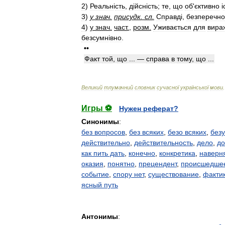
2
)
Реальн
і
сть
,
д
і
йсн
і
сть
;
те
,
що
об
'
єктивно
і
3
)
у
знач
.
присудк
.
сл
.
Справд
і,
безперечно
4
)
у
знач
.
част
.
,
розм
.
Уживається
для
вира
безсумн
і
вно
.
••
Факт
той
,
що
... —
справа
в
тому
,
що
...
Великий
тлумачний
словник
сучасної
української
мови
.
Игры ⚽
Нужен реферат?
Синонимы
:
без вопросов
,
без всяких
,
безо всяких
,
без
действительно
,
действительность
,
дело
,
до
как пить дать
,
конечно
,
конкретика
,
наверн
оказия
,
понятно
,
прецендент
,
происшедше
событие
,
спору нет
,
существование
,
факти
ясный путь
Антонимы
: