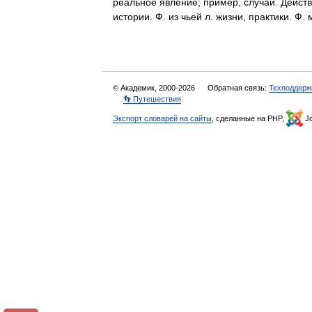
реальное явление; пример, случай. Дейст
истории. Ф. из чьей л. жизни, практики.
© Академик, 2000-2026
Обратная связь:
Техподдерж
👣 Путешествия
Экспорт словарей на сайты
, сделанные на PHP,
Jo