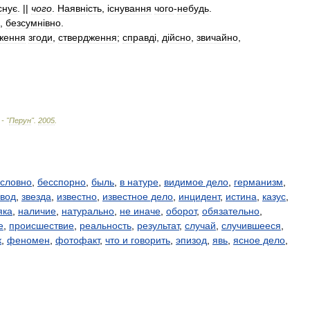
снує
. ||
чого
.
Наявн
і
сть
, і
снування
чого
-
небудь
.
,
безсумн
і
вно
.
ження
згоди
,
ствердження
;
справд
і,
д
і
йсно
,
звичайно
,
 - "
Перун
"
.
2005
.
условно
,
бесспорно
,
быль
,
в натуре
,
видимое дело
,
германизм
,
вод
,
звезда
,
известно
,
известное дело
,
инцидент
,
истина
,
казус
,
яка
,
наличие
,
натурально
,
не иначе
,
оборот
,
обязательно
,
е
,
происшествие
,
реальность
,
результат
,
случай
,
случившееся
,
к
,
феномен
,
фотофакт
,
что и говорить
,
эпизод
,
явь
,
ясное дело
,