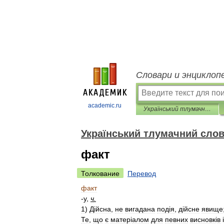
Словари и энциклоп
academic.ru
Український тлумачний словник
Український тлумачний сло
факт
Толкование
Перевод
факт
-
у
,
ч
.
1
)
Д
і
йсна
,
не
вигадана
под
і
я
,
д
і
йсне
явище
Те
,
що
є
матер
і
алом
для
певних
висновк
і
в