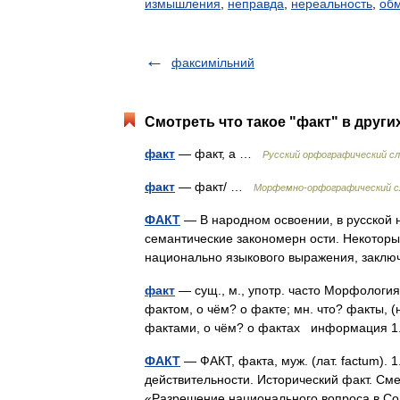
измышления
,
неправда
,
нереальность
,
об
факсимільний
Смотреть что такое "факт" в други
факт
— факт, а …
Русский орфографический с
факт
— факт/ …
Морфемно-орфографический с
ФАКТ
— В народном освоении, в русской 
семантические закономерн ости. Некоторы
национально языкового выражения, закл
факт
— сущ., м., употр. часто Морфология:
фактом, о чём? о факте; мн. что? факты, (
фактами, о чём? о фактах информация 
ФАКТ
— ФАКТ, факта, муж. (лат. factum). 
действительности. Исторический факт. Сме
«Разрешение национального вопроса в С